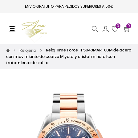
ENVIO GRATUITO PARA PEDIDOS SUPERIORES A 50€
0
0
Navegación de palanca
☰
Reloj Time Force TF5049MAR-03M de acero
Relojería
con movimiento de cuarzo Miyota y cristal mineral con
tratamiento de zafiro