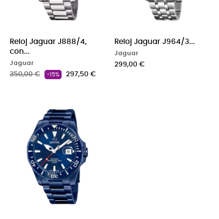
Reloj Jaguar J888/4,
Reloj Jaguar J964/3...
con...
Jaguar
Jaguar
Precio
299,00 €
Precio base
Precio
350,00 €
297,50 €
-15%