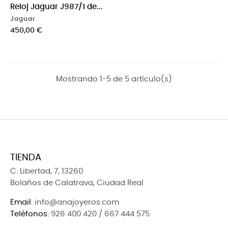
Reloj Jaguar J987/1 de...
Jaguar
Precio
450,00 €
Mostrando 1-5 de 5 artículo(s)
TIENDA
C. Libertad, 7, 13260
Bolaños de Calatrava, Ciudad Real
Email
: info@anajoyeros.com
Teléfonos
: 926 400 420 / 667 444 575