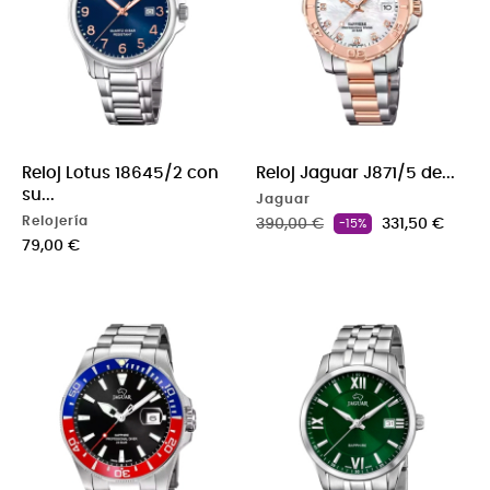
Reloj Lotus 18645/2 con
Reloj Jaguar J871/5 de...
su...
Jaguar
Relojería
Precio base
Precio
390,00 €
331,50 €
-15%
Precio
79,00 €