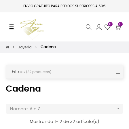
ENVIO GRATUITO PARA PEDIDOS SUPERIORES A 50€
0
0
Navegación de palanca
☰
Cadena
Joyería
Filtros
(32 productos)
Cadena

Nombre, A a Z
Mostrando 1-12 de 32 artículo(s)