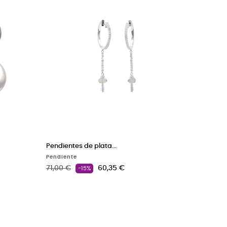
Pendientes de plata...
Pendiente
Precio base
Precio
71,00 €
60,35 €
-15%