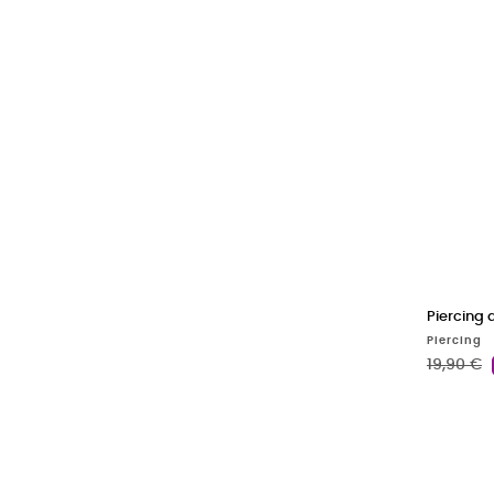
Piercing a
Piercing
Precio b
19,90 €