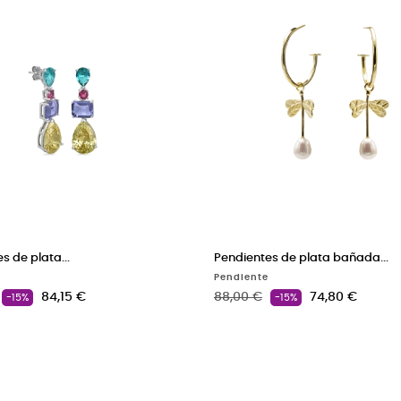
s de plata...
Pendientes de plata bañada...
Pendiente
ase
Precio
Precio base
Precio
84,15 €
88,00 €
74,80 €
-15%
-15%