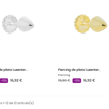
e plata Luxenter...
Piercing de plata Luxenter...
Piercing
ase
Precio
Precio base
Precio
16,92 €
19,90 €
16,92 €
-15%
-15%
 1-12 de 12 artículo(s)