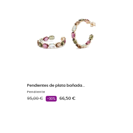
Pendientes de plata bañada...
Pendiente
Precio base
Precio
95,00 €
66,50 €
-30%