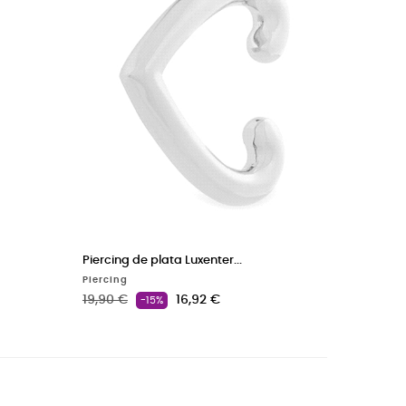
Piercing de plata Luxenter...
Piercing
Precio base
Precio
19,90 €
16,92 €
-15%