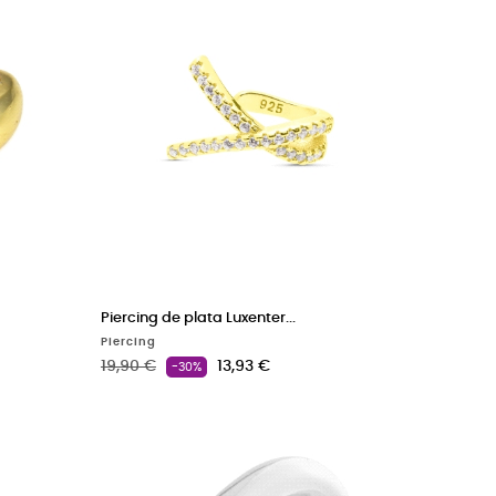
Piercing de plata Luxenter...
Piercing
Precio base
Precio
19,90 €
13,93 €
-30%