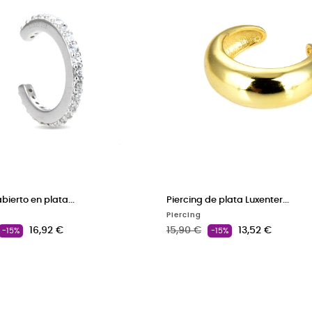
bierto en plata...
Piercing de plata Luxenter...
Piercing
ase
Precio
Precio base
Precio
16,92 €
15,90 €
13,52 €
-15%
-15%