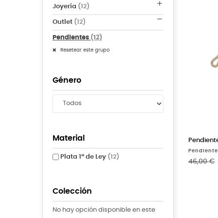

Joyería
(12)

Outlet
(12)
Pendientes
(12)
Resetear este grupo
Género
Material
Pendiente
Pendiente
Plata 1ª de Ley
(12)
Precio b
46,00 €
Colección
No hay opción disponible en este