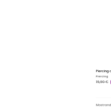
Piercing d
Piercing
Precio b
19,90 €
Mostrando