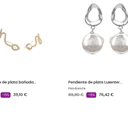
 de plata bañada...
Pendiente de plata Luxenter...
Pendiente
ase
Precio
Precio base
Precio
39,10 €
89,90 €
76,42 €
-15%
-15%