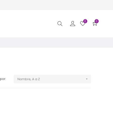
0
0
a

por:
Nombre, A a Z