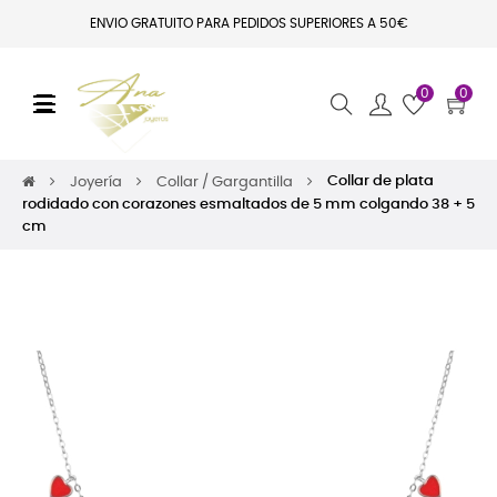
ENVIO GRATUITO PARA PEDIDOS SUPERIORES A 50€
0
0
Navegación de palanca
☰
Collar de plata
Joyería
Collar / Gargantilla
rodidado con corazones esmaltados de 5 mm colgando 38 + 5
cm