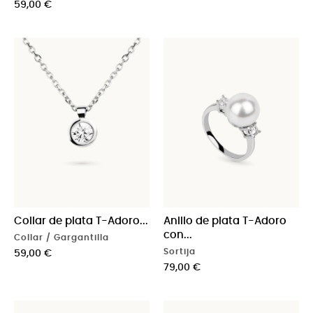
Precio
59,00 €
Collar de plata T-Adoro...
Anillo de plata T-Adoro
con...
Collar / Gargantilla
Sortija
Precio
59,00 €
Precio
79,00 €